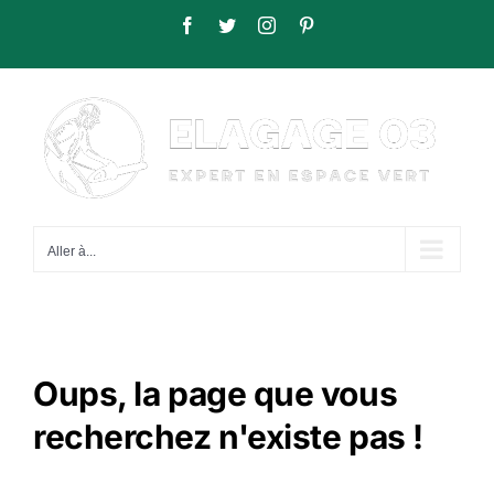
Passer
Facebook
Twitter
Instagram
Pinterest
au
contenu
Aller à...
Oups, la page que vous
recherchez n'existe pas !