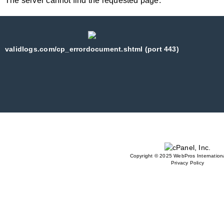
The server cannot find the requested page:
validlogs.com/cp_errordocument.shtml (port 443)
Copyright © 2025 WebPros Internationa
Privacy Policy