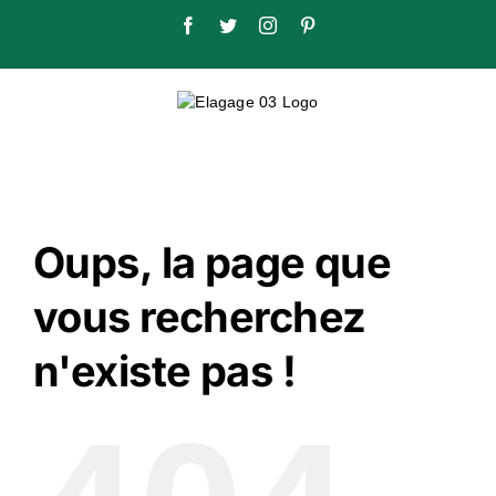
Passer
Facebook
Twitter
Instagram
Pinterest
au
contenu
Oups, la page que
vous recherchez
n'existe pas !