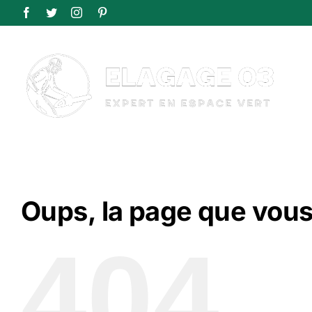
Passer
Facebook
Twitter
Instagram
Pinterest
au
contenu
Oups, la page que vous
404