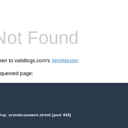
Not Found
reen to validlogs.com's
WebMaster
.
equested page:
/cp_errordocument.shtml (port 443)