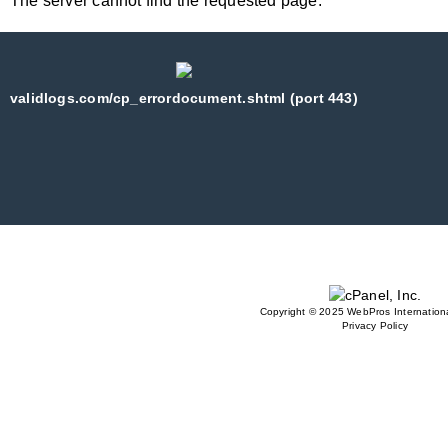
The server cannot find the requested page:
validlogs.com/cp_errordocument.shtml (port 443)
Copyright © 2025 WebPros Internationa
Privacy Policy