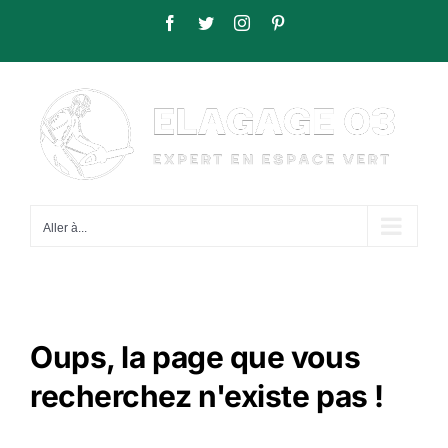
Passer
Facebook
Twitter
Instagram
Pinterest
au
contenu
Aller à...
Oups, la page que vous
recherchez n'existe pas !