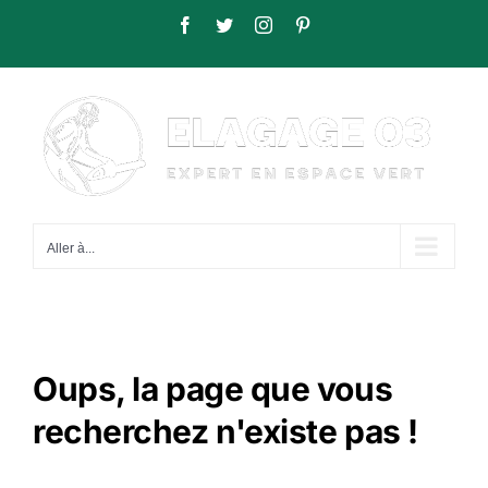
Passer
Facebook
Twitter
Instagram
Pinterest
au
contenu
Aller à...
Oups, la page que vous
recherchez n'existe pas !