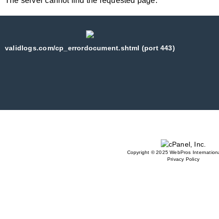
The server cannot find the requested page:
validlogs.com/cp_errordocument.shtml (port 443)
Copyright © 2025 WebPros Internationa
Privacy Policy