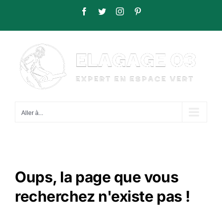
Passer
Facebook
Twitter
Instagram
Pinterest
au
contenu
Aller à...
Oups, la page que vous
recherchez n'existe pas !