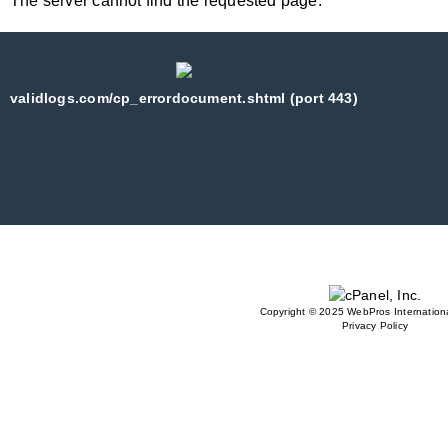
The server cannot find the requested page:
validlogs.com/cp_errordocument.shtml (port 443)
Copyright © 2025 WebPros Internationa
Privacy Policy