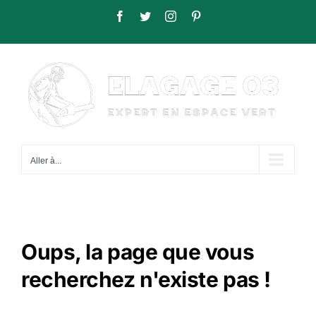
Passer
Facebook
Twitter
Instagram
Pinterest
au
contenu
Aller à...
Oups, la page que vous
recherchez n'existe pas !