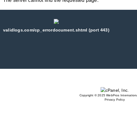
The server cannot find the requested page:
validlogs.com/cp_errordocument.shtml (port 443)
Copyright © 2025 WebPros Internationa
Privacy Policy