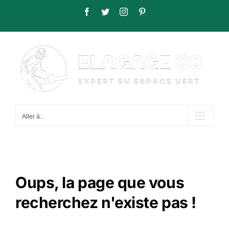
Passer
Facebook
Twitter
Instagram
Pinterest
au
contenu
Aller à...
Oups, la page que vous
recherchez n'existe pas !