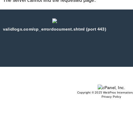
The server cannot find the requested page:
validlogs.com/cp_errordocument.shtml (port 443)
Copyright © 2025 WebPros Internationa
Privacy Policy