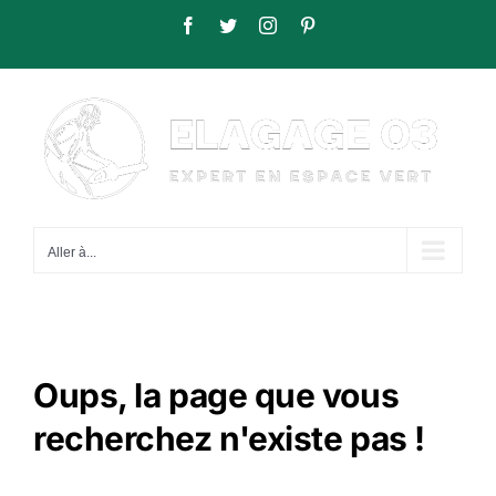
Passer
Facebook
Twitter
Instagram
Pinterest
au
contenu
Aller à...
Oups, la page que vous
recherchez n'existe pas !