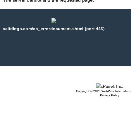
The server cannot find the requested page:
validlogs.com/cp_errordocument.shtml (port 443)
Copyright © 2025 WebPros Internationa
Privacy Policy