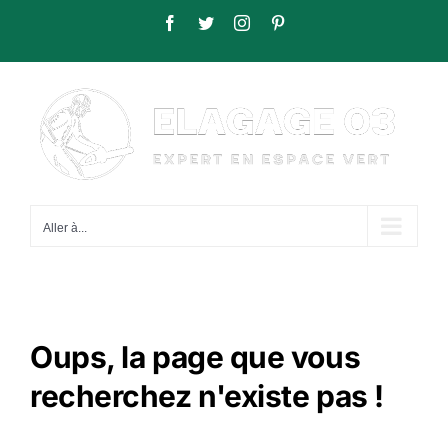
Passer
Facebook
Twitter
Instagram
Pinterest
au
contenu
Aller à...
Oups, la page que vous
recherchez n'existe pas !