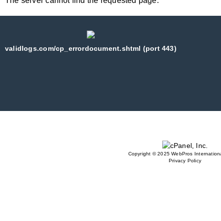
The server cannot find the requested page:
validlogs.com/cp_errordocument.shtml (port 443)
Copyright © 2025 WebPros Internationa
Privacy Policy