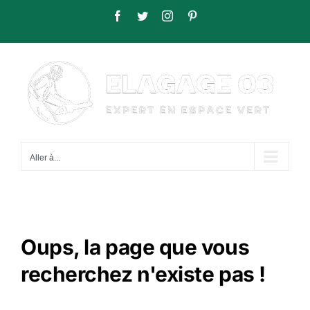
Passer
Facebook
Twitter
Instagram
Pinterest
au
contenu
Aller à...
Oups, la page que vous
recherchez n'existe pas !