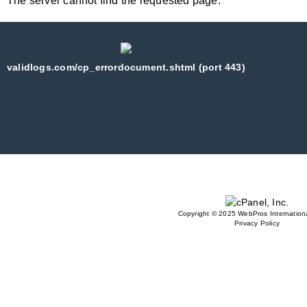
The server cannot find the requested page:
validlogs.com/cp_errordocument.shtml (port 443)
Copyright © 2025 WebPros Internationa
Privacy Policy