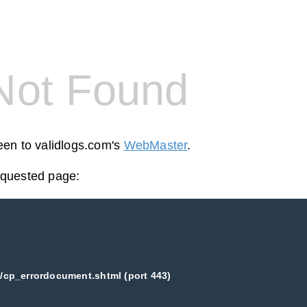
Not Found
reen to validlogs.com's
WebMaster
.
equested page:
/cp_errordocument.shtml (port 443)