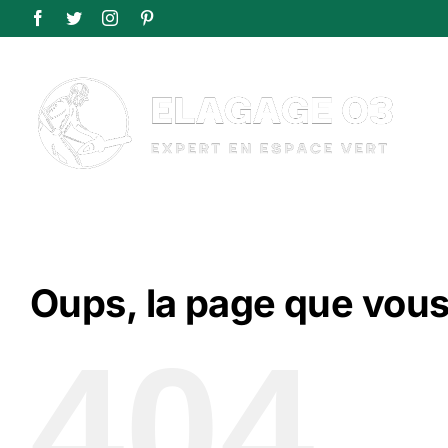
Passer
Facebook
Twitter
Instagram
Pinterest
au
contenu
Oups, la page que vous
404