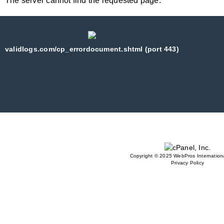
The server cannot find the requested page:
validlogs.com/cp_errordocument.shtml (port 443)
Copyright © 2025 WebPros Internationa
Privacy Policy