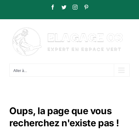
Passer
Facebook
Twitter
Instagram
Pinterest
au
contenu
Aller à...
Oups, la page que vous
recherchez n'existe pas !