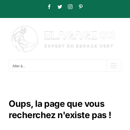
Passer
Facebook
Twitter
Instagram
Pinterest
au
contenu
Aller à...
Oups, la page que vous
recherchez n'existe pas !