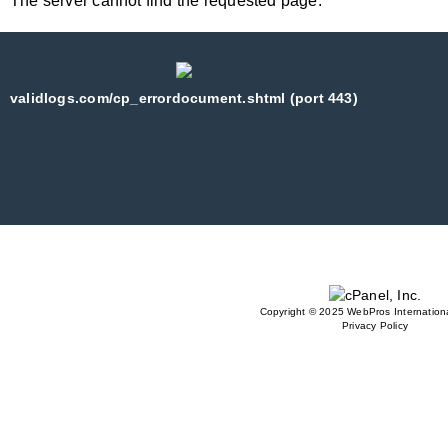
The server cannot find the requested page:
validlogs.com/cp_errordocument.shtml (port 443)
Copyright © 2025 WebPros Internationa
Privacy Policy