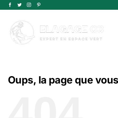
Passer
Facebook
Twitter
Instagram
Pinterest
au
contenu
Oups, la page que vous
404