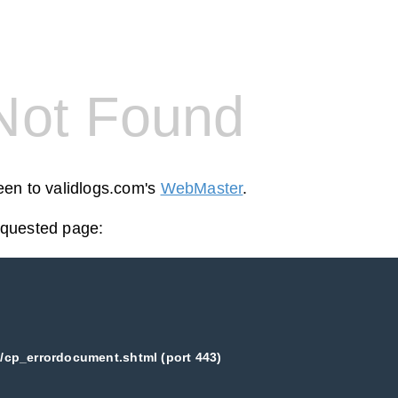
Not Found
reen to validlogs.com's
WebMaster
.
equested page:
/cp_errordocument.shtml (port 443)