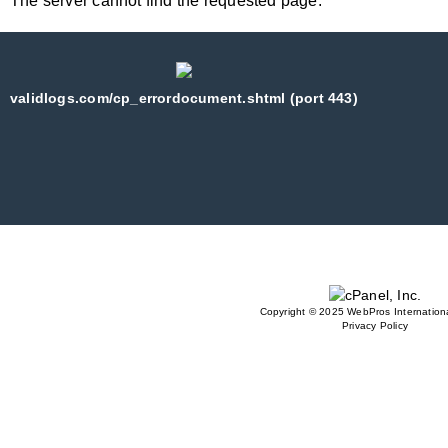
The server cannot find the requested page:
validlogs.com/cp_errordocument.shtml (port 443)
Copyright © 2025 WebPros Internationa
Privacy Policy