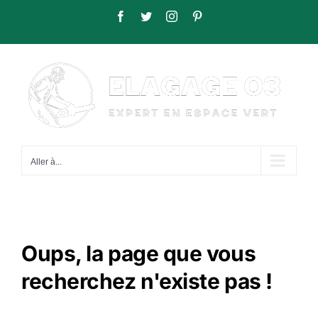
Passer
Facebook
Twitter
Instagram
Pinterest
au
contenu
Aller à...
Oups, la page que vous
recherchez n'existe pas !