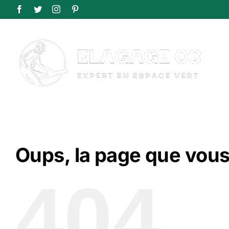
Passer
Facebook
Twitter
Instagram
Pinterest
au
contenu
Oups, la page que vous
404