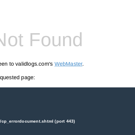
Not Found
reen to validlogs.com's
WebMaster
.
equested page:
/cp_errordocument.shtml (port 443)