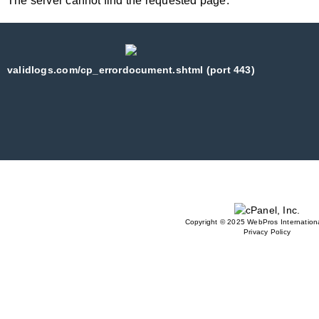
The server cannot find the requested page:
validlogs.com/cp_errordocument.shtml (port 443)
Copyright © 2025 WebPros Internationa
Privacy Policy