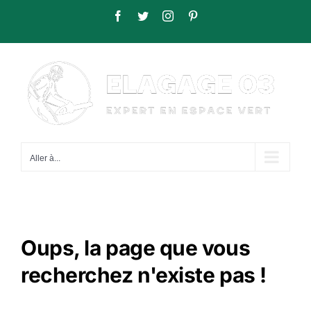
Passer
Facebook
Twitter
Instagram
Pinterest
au
contenu
Aller à...
Oups, la page que vous
recherchez n'existe pas !