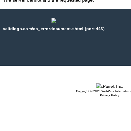
The server cannot find the requested page:
validlogs.com/cp_errordocument.shtml (port 443)
Copyright © 2025 WebPros Internationa
Privacy Policy