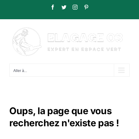
Passer
Facebook
Twitter
Instagram
Pinterest
au
contenu
Aller à...
Oups, la page que vous
recherchez n'existe pas !