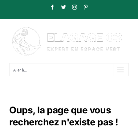
Passer
Facebook
Twitter
Instagram
Pinterest
au
contenu
Aller à...
Oups, la page que vous
recherchez n'existe pas !