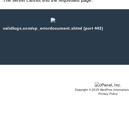
The server cannot find the requested page:
validlogs.com/cp_errordocument.shtml (port 443)
Copyright © 2025 WebPros Internationa
Privacy Policy