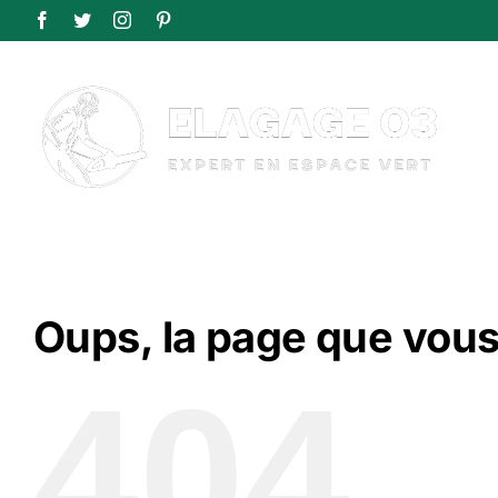
Passer
Facebook
Twitter
Instagram
Pinterest
au
contenu
Oups, la page que vous
404