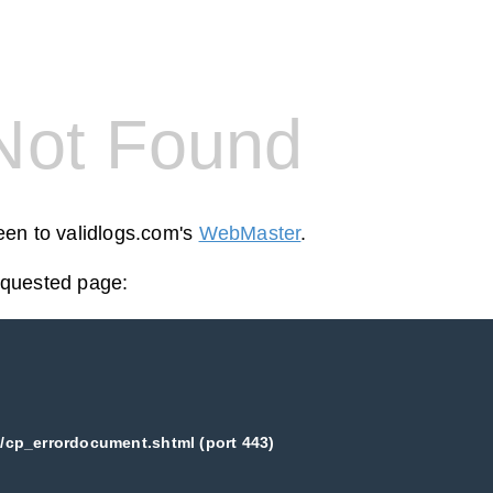
Not Found
reen to validlogs.com's
WebMaster
.
equested page:
/cp_errordocument.shtml (port 443)