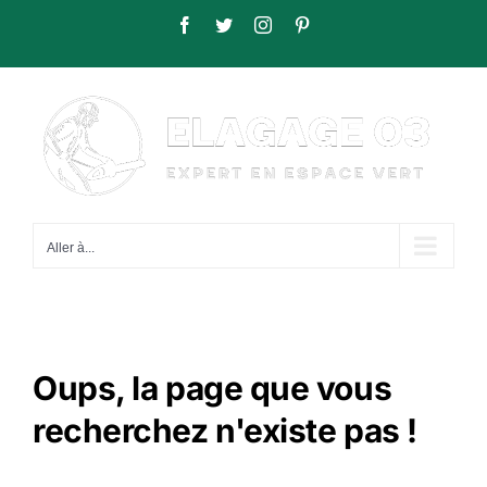
Passer
Facebook
Twitter
Instagram
Pinterest
au
contenu
Aller à...
Oups, la page que vous
recherchez n'existe pas !