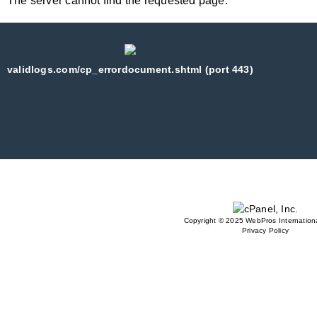
The server cannot find the requested page:
validlogs.com/cp_errordocument.shtml (port 443)
Copyright © 2025 WebPros Internationa
Privacy Policy