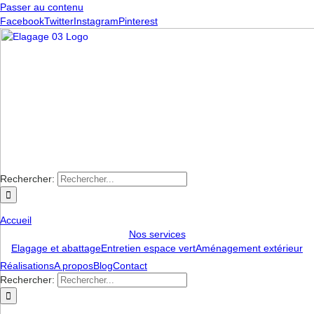
Passer au contenu
Facebook
Twitter
Instagram
Pinterest
Rechercher:
Accueil
Nos services
Elagage et abattage
Entretien espace vert
Aménagement extérieur
Réalisations
A propos
Blog
Contact
Rechercher: