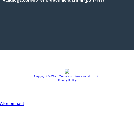
validlogs.com/cp_errordocument.shtml (port 443)
Copyright © 2025 WebPros International, L.L.C.
Privacy Policy
Aller en haut