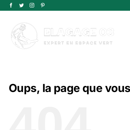
Passer
Facebook
Twitter
Instagram
Pinterest
au
contenu
Oups, la page que vous
404