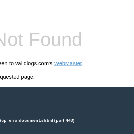
Not Found
reen to validlogs.com's
WebMaster
.
equested page:
/cp_errordocument.shtml (port 443)