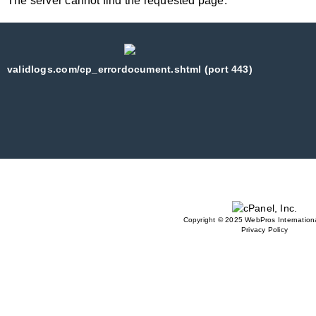
The server cannot find the requested page:
validlogs.com/cp_errordocument.shtml (port 443)
Copyright © 2025 WebPros Internationa
Privacy Policy