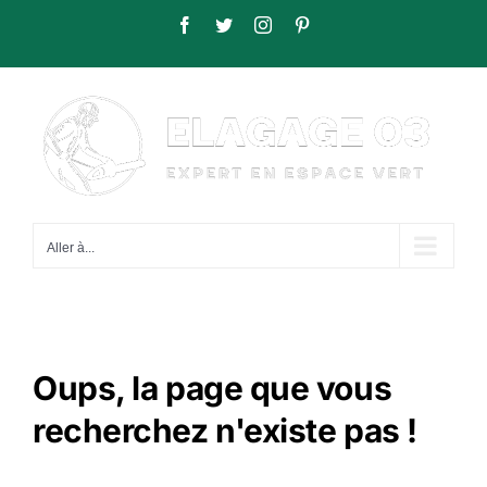
Passer
Facebook
Twitter
Instagram
Pinterest
au
contenu
Aller à...
Oups, la page que vous
recherchez n'existe pas !