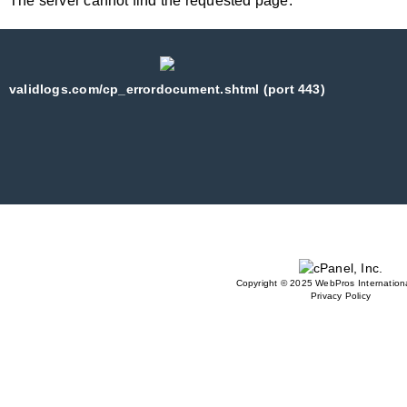
The server cannot find the requested page:
validlogs.com/cp_errordocument.shtml (port 443)
Copyright © 2025 WebPros Internationa
Privacy Policy