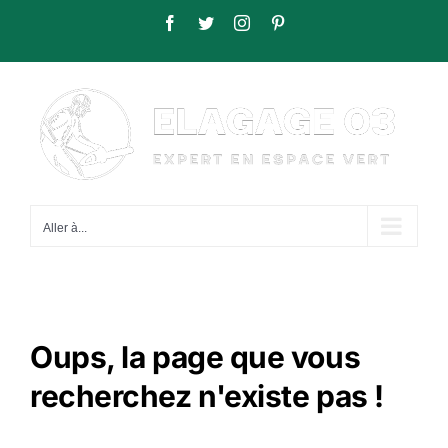
Passer
Facebook
Twitter
Instagram
Pinterest
au
contenu
Aller à...
Oups, la page que vous
recherchez n'existe pas !