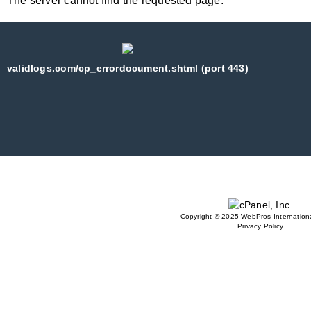
The server cannot find the requested page:
validlogs.com/cp_errordocument.shtml (port 443)
Copyright © 2025 WebPros Internationa
Privacy Policy