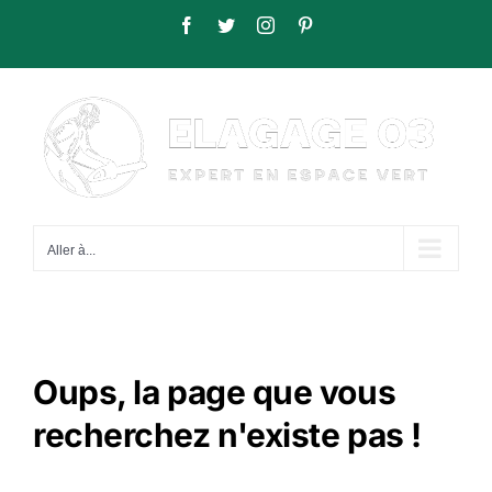
Passer
Facebook
Twitter
Instagram
Pinterest
au
contenu
Aller à...
Oups, la page que vous
recherchez n'existe pas !