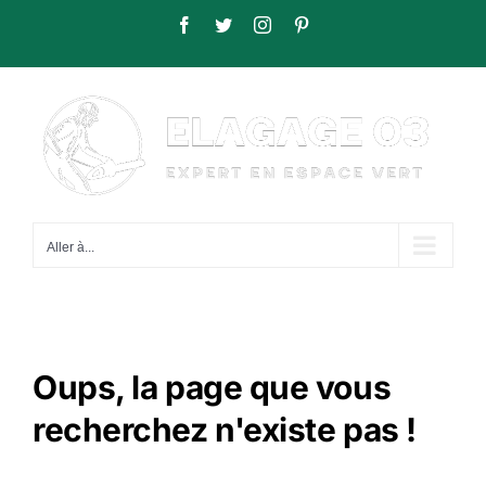
Passer
Facebook
Twitter
Instagram
Pinterest
au
contenu
Aller à...
Oups, la page que vous
recherchez n'existe pas !