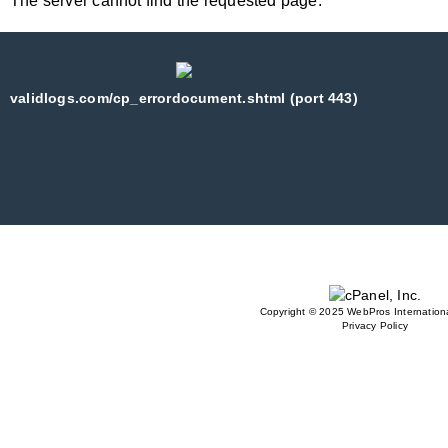
The server cannot find the requested page:
validlogs.com/cp_errordocument.shtml (port 443)
Copyright © 2025 WebPros Internationa
Privacy Policy