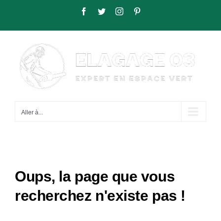
Passer
Facebook
Twitter
Instagram
Pinterest
au
contenu
Aller à...
Oups, la page que vous
recherchez n'existe pas !