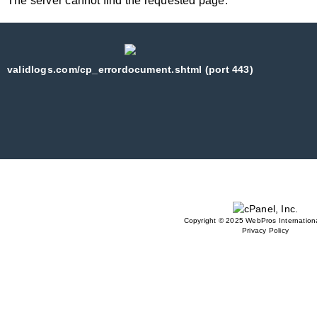
The server cannot find the requested page:
validlogs.com/cp_errordocument.shtml (port 443)
Copyright © 2025 WebPros Internationa
Privacy Policy