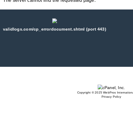
The server cannot find the requested page:
validlogs.com/cp_errordocument.shtml (port 443)
Copyright © 2025 WebPros Internationa
Privacy Policy