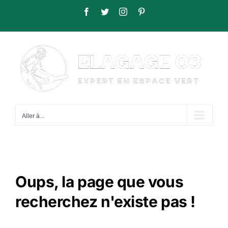
Passer
Facebook
Twitter
Instagram
Pinterest
au
contenu
Aller à...
Oups, la page que vous
recherchez n'existe pas !