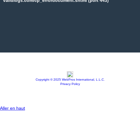
validlogs.com/cp_errordocument.shtml (port 443)
Copyright © 2025 WebPros International, L.L.C.
Privacy Policy
Aller en haut