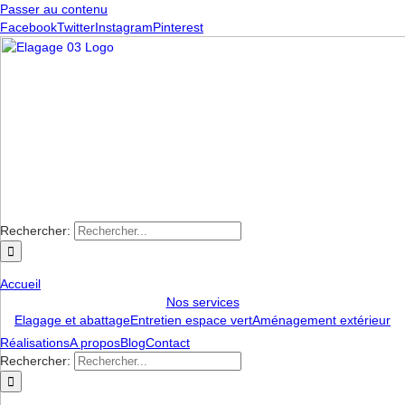
Passer au contenu
Facebook
Twitter
Instagram
Pinterest
Rechercher:
Accueil
Nos services
Elagage et abattage
Entretien espace vert
Aménagement extérieur
Réalisations
A propos
Blog
Contact
Rechercher: