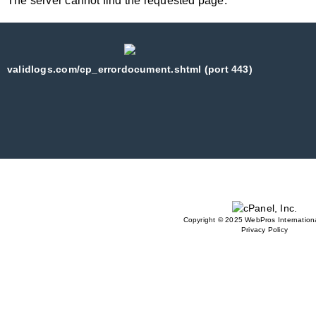
The server cannot find the requested page:
validlogs.com/cp_errordocument.shtml (port 443)
Copyright © 2025 WebPros Internationa
Privacy Policy