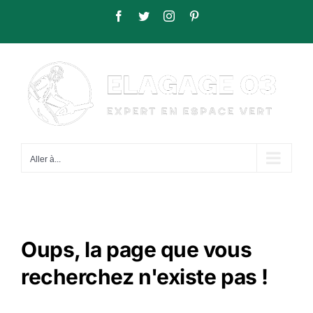
Passer
Facebook
Twitter
Instagram
Pinterest
au
contenu
Aller à...
Oups, la page que vous
recherchez n'existe pas !