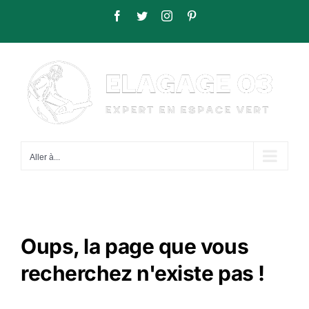
Passer
Facebook
Twitter
Instagram
Pinterest
au
contenu
Aller à...
Oups, la page que vous
recherchez n'existe pas !