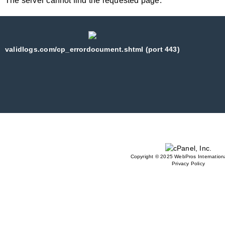
The server cannot find the requested page:
validlogs.com/cp_errordocument.shtml (port 443)
Copyright © 2025 WebPros Internationa
Privacy Policy