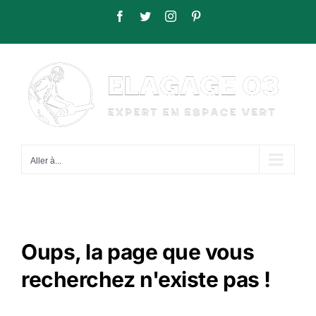
Passer
Facebook
Twitter
Instagram
Pinterest
au
contenu
Aller à...
Oups, la page que vous
recherchez n'existe pas !