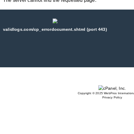
The server cannot find the requested page:
validlogs.com/cp_errordocument.shtml (port 443)
Copyright © 2025 WebPros Internationa
Privacy Policy