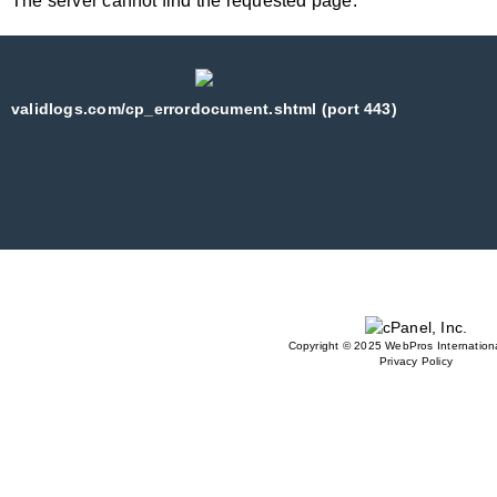
The server cannot find the requested page:
validlogs.com/cp_errordocument.shtml (port 443)
Copyright © 2025 WebPros Internationa
Privacy Policy