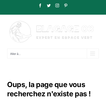
Passer
Facebook
Twitter
Instagram
Pinterest
au
contenu
Aller à...
Oups, la page que vous
recherchez n'existe pas !