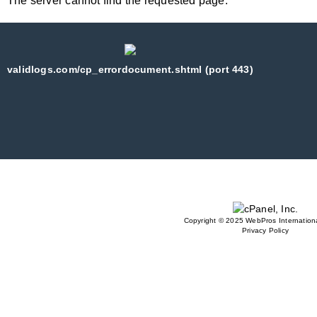
The server cannot find the requested page:
validlogs.com/cp_errordocument.shtml (port 443)
Copyright © 2025 WebPros Internationa
Privacy Policy