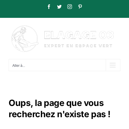
Passer
Facebook
Twitter
Instagram
Pinterest
au
contenu
Aller à...
Oups, la page que vous
recherchez n'existe pas !